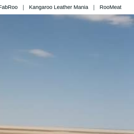
FabRoo
Kangaroo Leather Mania
RooMeat