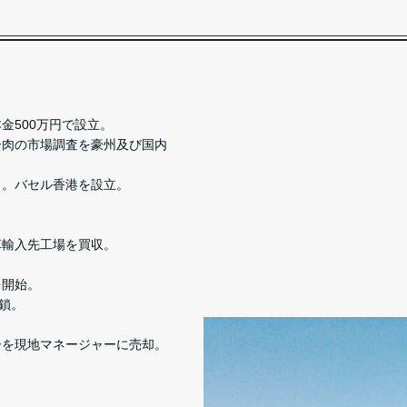
本金500万円で設立。
ルー肉の市場調査を豪州及び国内
進出。バセル香港を設立。
ー革輸入先工場を買収。
を開始。
鎖。
ザーを現地マネージャーに売却。