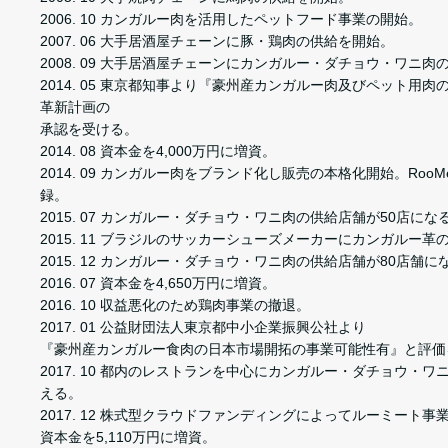
2006. 10 カンガルー肉を活用したペットフード事業の開始。
2007. 06 大手居酒屋チェーンに豚・鶏肉の供給を開始。
2008. 09 大手居酒屋チェーンにカンガルー・ダチョウ・ワニ肉
2014. 05 東京都知事より『豪州産カンガルー肉及びペット用
革新計画の
承認を受ける。
2014. 08 資本金を4,000万円に増資。
2014. 09 カンガルー肉をブランド化し販売の本格化開始。Roo
録。
2015. 07 カンガルー・ダチョウ・ワニ肉の供給店舗が50店にな
2015. 11 ブラジルのサッカーシューズメーカーにカンガルー革
2015. 12 カンガルー・ダチョウ・ワニ肉の供給店舗が80店舗に
2016. 07 資本金を4,650万円に増資。
2016. 10 収益悪化のため鶏肉事業の撤退。
2017. 01 公益財団法人東京都中小企業振興公社より
『豪州産カンガルー食肉の日本市場開拓の事業可能性有』と評価
2017. 10 都内のレストランを中心にカンガルー・ダチョウ・ワ
える。
2017. 12 株式型クラウドファンディングによってルーミート
資本金を5,110万円に増資。