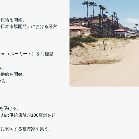
の供給を開始。
肉の日本市場開発』における経営
Meat（ルーミート）を商標登
る。
の供給を開始。
なる。
を受ける。
ニ肉の供給店舗が100店舗を超
事業に賛同する投資家を集う。