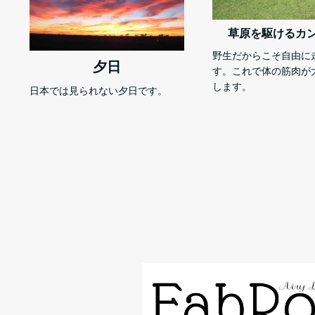
草原を駆けるカ
野生だからこそ自由に
夕日
す。これで体の筋肉が
します。
日本では見られない夕日です。