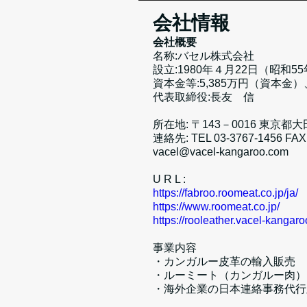
会社情報
会社概要
名称:バセル株式会社
設立:1980年４月22日（昭和5
資本金等:5,385万円（資本金）
代表取締役:⾧友 信
所在地: 〒143－0016 東京都大
連絡先: TEL 03-3767-1456 FAX 
vacel@vacel-kangaroo.com
U R L :
https://fabroo.roomeat.co.jp/ja/
https://www.roomeat.co.jp/
https://rooleather.vacel-kangar
事業内容
・カンガルー皮革の輸入販売
・ルーミート（カンガルー肉）
・海外企業の日本連絡事務代行