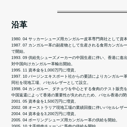
沿革
1980. 04 サッカーシューズ用カンガルー皮革専門商社として資
1987. 07 カンガルー革の副産物として生産される食用カンガ
で開始。
1993. 09 供給先シューズメーカーの中国生産に伴い、香港に
対中国向けカンガルー革輸出開始。
1995. 11 資本金を1,000万円に増資。
1997. 10 バージンエキスポート社からの要請によりカンガル
同社を現地工場、バセルレザーとして設立。
1998. 04 カンガルー、ダチョウを中心とする食肉のテスト販売
中国返還によって香港の重要性が失われたため、バセル香港の閉
2001. 05 資本金を1,500万円に増資。
2002. 08 オーストラリア現地工場の業績回復に伴いバセルレ
2004. 04 資本金を3,200万円に増資。
2005. 04 ボーリングシューズ用カンガルー革の供給を開始。
2005. 10 大手焼肉チェーンに馬肉の供給を開始。